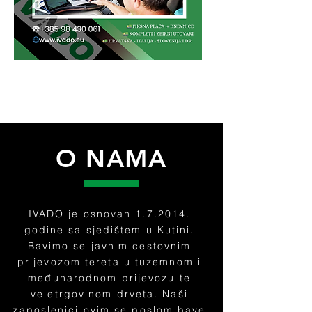
O NAMA
IVADO je osnovan 1.7.2014.
godine sa sjedištem u Kutini.
Bavimo se javnim cestovnim
prijevozom tereta u tuzemnom i
međunarodnom prijevozu te
veletrgovinom drveta. Naši
zaposlenici ovim se poslom bave